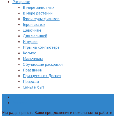
Раскраски
В мире животных
В мире растений
Герои мультфильмов
Герои сказок
Девочкам
Для малышей
Игрушки
Игры на компьютере
Космос
Мальчикам
Обучающие раскраски
Праздники
Принцессы из Диснея
Природа
Семья и быт
Правообладателям
Реклама
Мы рады принять Ваши предложения и пожелания по работе