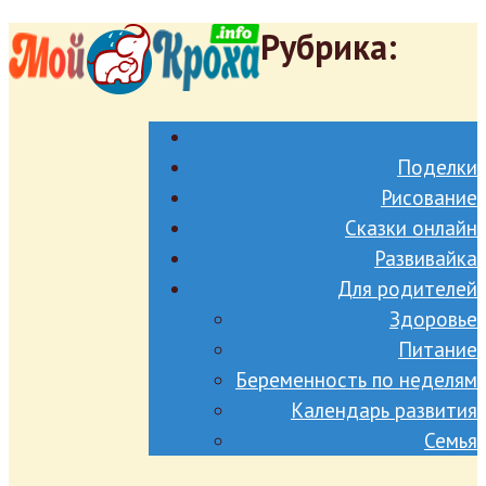
Рубрика:
Поделки
Рисование
Сказки онлайн
Развивайка
Для родителей
Здоровье
Питание
Беременность по неделям
Календарь развития
Семья