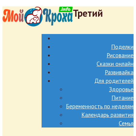
Третий
Поделки
Рисование
Сказки онлайн
Развивайка
Для родителей
Здоровье
Питание
Беременность по неделям
Календарь развития
Семья