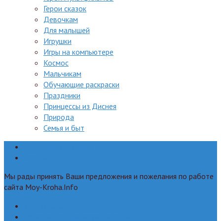
Герои сказок
Девочкам
Для малышей
Игрушки
Игры на компьютере
Космос
Мальчикам
Обучающие раскраски
Праздники
Принцессы из Диснея
Природа
Семья и быт
Правообладателям
Реклама
Мы рады принять Ваши предложения и пожелания по работе
сайта Moy-Kroha.Info
Для авторов
Политика конфиденциальности