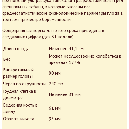
при помощи ультразвука, гинекологи разработали целый ряд
специальных таблиц, в которые внесены все
среднестатистические физиологические параметры плода в
третьем триместре беременности.
Общепринятая норма для этого срока приведена в
следующих цифрах (для 31 недели):
Длина плода
Не менее 41,1 см
Может несущественно колебаться в
Вес
пределах 1779г
Бипаретальный
80 мм
размер головы
Череп по окружности
240 мм
Грудная клетка в
Не менее 81 мм
диаметре
Бедерная кость в
61 мм
длину
Обхват живота
93 мм