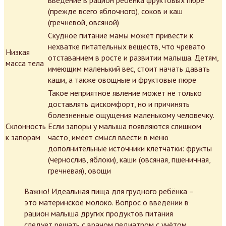
(прежде всего яблочного), соков и каш
(гречневой, овсяной)
Скудное питание мамы может привести к
нехватке питательных веществ, что чревато
Низкая
отставанием в росте и развитии малыша. Детям,
масса тела
имеющим маленький вес, стоит начать давать
каши, а также овощные и фруктовые пюре
Такое неприятное явление может не только
доставлять дискомфорт, но и причинять
болезненные ощущения маленькому человечку.
Склонность
Если запоры у малыша появляются слишком
к запорам
часто, имеет смысл ввести в меню
дополнительные источники клетчатки: фрукты
(чернослив, яблоки), каши (овсяная, пшеничная,
гречневая), овощи
Важно! Идеальная пища для грудного ребёнка –
это материнское молоко. Вопрос о введении в
рацион малыша других продуктов питания
следует решать с врачом педиатром с учётом