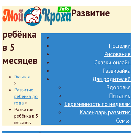
Развитие
ребёнка
в 5
Поделки
Рисование
месяцев
Сказки онлайн
Развивайка
Главная
Для родителей
>
Здоровье
Развитие
Питание
ребенка до
года
>
Беременность по неделям
Развитие
Календарь развития
ребёнка в 5
Семья
месяцев