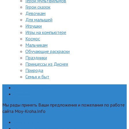
Герои мультфильмов
Герои сказок
Девочкам
Для малышей
Игрушки
Игры на компьютере
Космос
Мальчикам
Обучающие раскраски
Праздники
Принцессы из Диснея
Природа
Семья и быт
Правообладателям
Реклама
Мы рады принять Ваши предложения и пожелания по работе
сайта Moy-Kroha.Info
Для авторов
Политика конфиденциальности