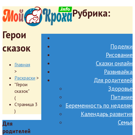
Рубрика:
Герои
сказок
Поделки
Рисование
Сказки онлайн
Главная
>
Развивайка
Раскраски
>
Для родителей
"Герои
Здоровье
сказок"
Питание
(
Страница 3
Беременность по неделям
)
Календарь развития
Семья
Для
родителей