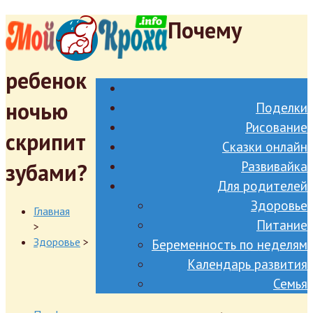
Почему
ребенок
ночью
Поделки
Рисование
скрипит
Сказки онлайн
зубами?
Развивайка
Для родителей
Здоровье
Главная
Питание
>
Здоровье
>
Беременность по неделям
Календарь развития
Семья