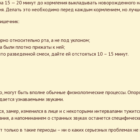
за 15 — 20 минут до кормления выкладывать новорожденного н
ия. Делать это необходимо перед каждым кормлением, но лучш
кишечник:
рно относительно рта, а не под уклоном;
а были плотно прижаты к ней;
о разведенной смеси, дайте ей отстояться 10 – 15 минут.
о, могут быть вполне обычные физиологические процессы. Опор
дается узнаваемыми звуками.
, замер, изменился в лице и с некоторыми интервалами тужится
ния, а напоминанием о странных звуках останется специфически
т только в такие периоды – ни о каких серьезных проблемах не 