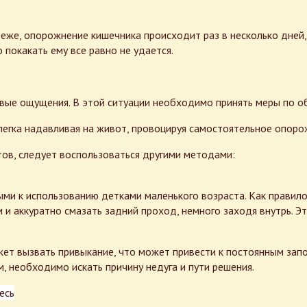
 реже, опорожнение кишечника происходит раз в несколько дней
о покакать ему все равно не удается.
ые ощущения. В этой ситуации необходимо принять меры по об
слегка надавливая на живот, провоцируя самостоятельное опоро
тов, следует воспользоваться другими методами:
и к использованию детками маленького возраста. Как правило,
 и аккуратно смазать задний проход, немного заходя внутрь. Э
ет вызвать привыкание, что может привести к постоянным запо
 необходимо искать причину недуга и пути решения.