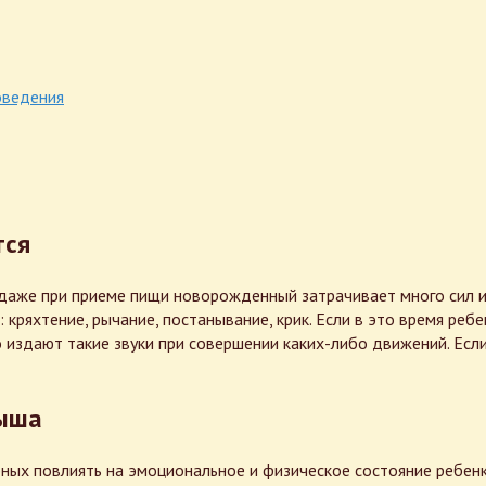
оведения
тся
даже при приеме пищи новорожденный затрачивает много сил и 
ряхтение, рычание, постанывание, крик. Если в это время ребен
здают такие звуки при совершении каких-либо движений. Если ж
лыша
ых повлиять на эмоциональное и физическое состояние ребенка