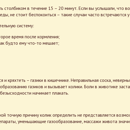
столбиком в течение 15 – 20 минут. Если вы услышали, что в
еды, не стоит беспокоиться – такие случаи часто встречаются 
тельную систему:
орое время после кормления;
как будто ему что-то мешает;
 и кряхтеть – газики в кишечнике. Неправильная соска, неверны
бразованию газиков и вызывает колики. Боли в животике застав
 безысходности начинает плакать.
рой точную причину колик определить не представляется возмо
репараты, уменьшающие газообразование, массажи живота значи