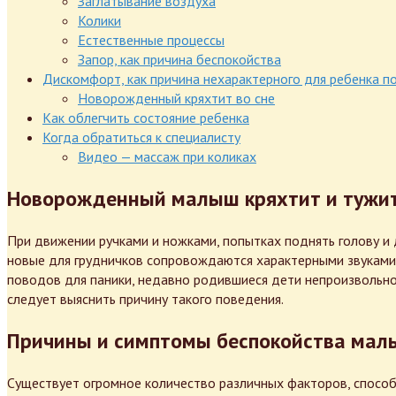
Заглатывание воздуха
Колики
Естественные процессы
Запор, как причина беспокойства
Дискомфорт, как причина нехарактерного для ребенка п
Новорожденный кряхтит во сне
Как облегчить состояние ребенка
Когда обратиться к специалисту
Видео — массаж при коликах
Новорожденный малыш кряхтит и тужи
При движении ручками и ножками, попытках поднять голову и 
новые для грудничков сопровождаются характерными звуками: к
поводов для паники, недавно родившиеся дети непроизвольно и
следует выяснить причину такого поведения.
Причины и симптомы беспокойства ма
Существует огромное количество различных факторов, способн