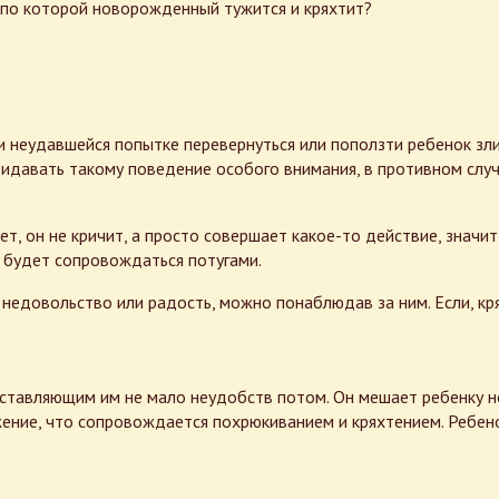
, по которой новорожденный тужится и кряхтит?
 неудавшейся попытке перевернуться или поползти ребенок злит
ридавать такому поведение особого внимания, в противном слу
еет, он не кричит, а просто совершает какое-то действие, знач
, будет сопровождаться потугами.
довольство или радость, можно понаблюдав за ним. Если, крях
ставляющим им не мало неудобств потом. Он мешает ребенку 
ение, что сопровождается похрюкиванием и кряхтением. Ребено