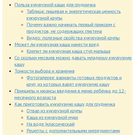
Польза кукурузной каши для грудничка
Таблица: пищевая и энергетическая ценность
кукурузной крупы
Почему важно начинать первый прикорм с
продуктов, не содержащих глютена
Видео: полезные свойства кукурузной крупы
Может ли кукурузная каша нанести вред
Крепит ли кукурузная каша стул малыша
Со скольки месяцев можно давать младенцу кукурузную
кашу
Тонкости выбора и хранения
Фотогалерея: варианты готовых продуктов и
круп, из которых варят кукурузную кашу
Принципы и нюансы введения в меню ребёнка до 12-
месячного возраста
Как приготовить кукурузную кашу для грудничка
Отвар из кукурузной крупы
Каша из кукурузной муки
На воде (классическая)
Рецепты с дополнительными ингредиентами