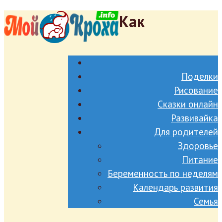
Как
Поделки
Рисование
Сказки онлайн
Развивайка
Для родителей
Здоровье
Питание
Беременность по неделям
Календарь развития
Семья