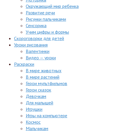
Окружающий мир ребенка
Развитие речи
Рисунки пальчиками
Сенсорика
Учим цифры и формы
Скороговорки для детей
Уроки рисования
Валентинки
Видео — уроки
Раскраски
В мире животных
В мире растений
Герои мультфильмов
Герои сказок
Девочкам
Для малышей
Игрушки
Игры на компьютере
Космос
Мальчикам