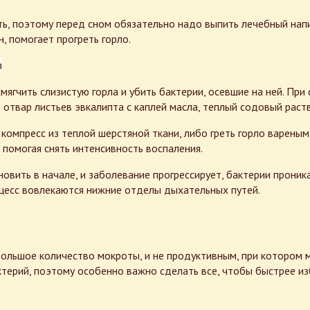
ть, поэтому перед сном обязательно надо выпить лечебный нап
, помогает прогреть горло.
мягчить слизистую горла и убить бактерии, осевшие на ней. При
твар листьев эвкалипта с каплей масла, теплый содовый раств
компресс из теплой шерстяной ткани, либо греть горло варены
помогая снять интенсивность воспаления.
овить в начале, и заболевание прогрессирует, бактерии проник
оцесс вовлекаются нижние отделы дыхательных путей.
ольшое количество мокроты, и не продуктивным, при котором м
ерий, поэтому особенно важно сделать все, чтобы быстрее изб