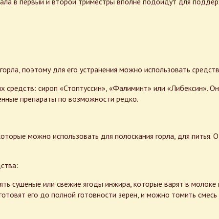
ала в первый и второй триместры вполне подойдут для поддер
 горла, поэтому для его устранения можно использовать средс
средств: сироп «Стоптуссин», «Фалиминт» или «Либексин». Они
венные препараты по возможности редко.
оторые можно использовать для полоскания горла, для питья. О
ства:
ять сушеные или свежие ягоды инжира, которые варят в молоке 
 готовят его до полной готовности зерен, и можно томить смесь 