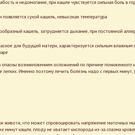
бость и недомогание, при кашле чувствуется сильная боль в г
м появляется сухой кашель, невысокая температура
ообразный кашель, затрудняется дыхание, при постоянной аллер
асное для будущей матери, характеризуется сильным влажным к
наре
я опасны возникновением осложнений по причине пониженного 
е легких. Именно поэтому лечить болезнь надо с первых минут, 
ки живота, что может спровоцировать напряжение маточных м
их минут кашля, плоду не хватает кислорода из-за спазма кров